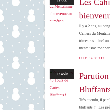
Les Cahi
11 oct.
bienvenu
Il y a 2 ans, au co
Cahiers du Mentalis
trimestres – bref un
mentalisme font part
LIRE LA SUITE
Parution
13 août
Bluffants
Très attendu, il para
bluffants !". Les pr