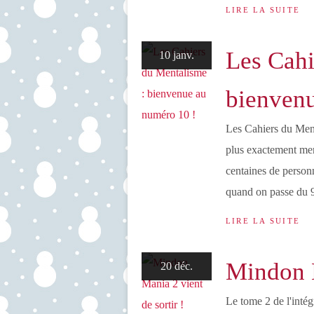
LIRE LA SUITE
Les Cahi
10 janv.
bienvenu
Les Cahiers du Ment
plus exactement men
centaines de personn
quand on passe du 9 
LIRE LA SUITE
Mindon M
20 déc.
Le tome 2 de l'inté