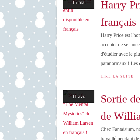
Harry Pr
15 mai
français
Harry Price est l'h
accepter de se lanc
d'étudier avec le p
paranormaux ! Les é
LIRE LA SUITE
Sortie d
11 avr.
de Willi
Chez Fantaisium, no
travaillé pendant de