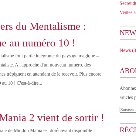
Secret 
Ventes a
ers du Mentalisme :
NEW
e au numéro 10 !
News
(3
alisme font partie intégrante du paysage magique –
taliste. A l'approche d'un nouveau numéro, des
ABO
es trépignent en attendant de le recevoir. Plus encore
au 10 ! C'est-à-dire...
Abonnez-
articles 
ania 2 vient de sortir !
RÉC
grale de Mindon Mania est dorénavant disponible !