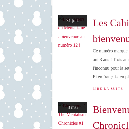
Les Cahi
31 juil.
bienvenu
Ce numéro marque u
ont 3 ans ! Trois an
l'inconnu pour la s
Et en français, en pl
LIRE LA SUITE
Bienven
3 mai
Chronicl