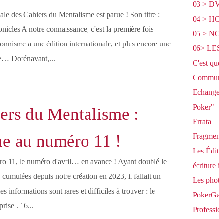
03 > D
nale des Cahiers du Mentalisme est parue ! Son titre :
04 > 
icles A notre connaissance, c'est la première fois
05 > 
ionnisme a une édition internationale, et plus encore une
06> L
e… Dorénavant,...
C'est qu
Communi
Echange 
Poker"
ers du Mentalisme :
Errata
e au numéro 11 !
Fragment
Les Édit
o 11, le numéro d'avril… en avance ! Ayant doublé le
écriture 
cumulées depuis notre création en 2023, il fallait un
Les pho
es informations sont rares et difficiles à trouver : le
PokerGag
rise . 16...
Professi