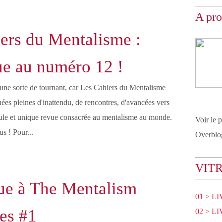
A pr
ers du Mentalisme :
e au numéro 12 !
ne sorte de tournant, car Les Cahiers du Mentalisme
nées pleines d'inattendu, de rencontres, d'avancées vers
eule et unique revue consacrée au mentalisme au monde.
Voir le 
us ! Pour...
Overblo
VIT
ue à The Mentalism
01 > L
es #1
02 > L