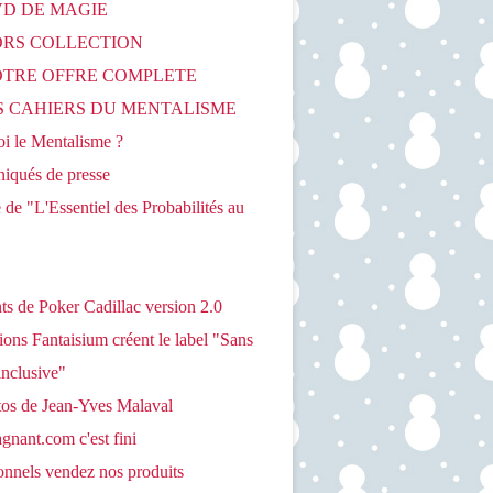
VD DE MAGIE
HORS COLLECTION
NOTRE OFFRE COMPLETE
ES CAHIERS DU MENTALISME
oi le Mentalisme ?
qués de presse
de "L'Essentiel des Probabilités au
s de Poker Cadillac version 2.0
ions Fantaisium créent le label "Sans
inclusive"
tos de Jean-Yves Malaval
nant.com c'est fini
onnels vendez nos produits