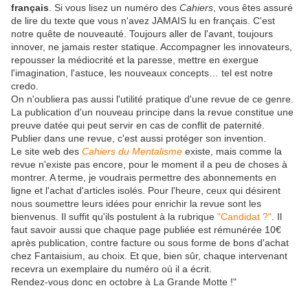
français
. Si vous lisez un numéro des
Cahiers
, vous êtes assuré
de lire du texte que vous n'avez JAMAIS lu en français. C'est
notre quête de nouveauté. Toujours aller de l'avant, toujours
innover, ne jamais rester statique. Accompagner les innovateurs,
repousser la médiocrité et la paresse, mettre en exergue
l'imagination, l'astuce, les nouveaux concepts… tel est notre
credo.
On n'oubliera pas aussi l'utilité pratique d'une revue de ce genre.
La publication d'un nouveau principe dans la revue constitue une
preuve datée qui peut servir en cas de conflit de paternité.
Publier dans une revue, c'est aussi protéger son invention.
Le site web des
Cahiers du Mentalisme
existe, mais comme la
revue n'existe pas encore, pour le moment il a peu de choses à
montrer. A terme, je voudrais permettre des abonnements en
ligne et l'achat d'articles isolés. Pour l'heure, ceux qui désirent
nous soumettre leurs idées pour enrichir la revue sont les
bienvenus. Il suffit qu'ils postulent à la rubrique
"Candidat ?"
. Il
faut savoir aussi que chaque page publiée est rémunérée 10€
après publication, contre facture ou sous forme de bons d'achat
chez Fantaisium, au choix. Et que, bien sûr, chaque intervenant
recevra un exemplaire du numéro où il a écrit.
Rendez-vous donc en octobre à La Grande Motte !"