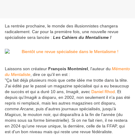
La rentrée prochaine, le monde des illusionnistes changera
radicalement. Car pour la première fois, une nouvelle revue
spécialisée sera lancée :
Les Cahiers du Mentalisme !
Laissons son créateur
François Montmirel
, l'auteur du
Mémento
du Mentaliste
, dire ce qu'il en est :
"Ça fait déjà plusieurs mois que cette idée me trotte dans la tête.
J'ai édité par le passé un magazine spécialisé qui a eu beaucoup
de succès et qui a duré 10 ans,
Imagik
, avec
Daniel Rhod
. Et
depuis qu'
Imagik
a disparu, en 2002, non seulement il n'a pas été
repris ni remplacé, mais les autres magazines ont disparu
,
comme
Arcane
, puis d'autres journaux spécialisés, jusqu'à
Magicus
, le mouton noir, qui disparaîtra à la fin de l'année (du
moins sous sa forme bimestrielle). Si on ne fait rien, il ne restera
en 2024 qu'une revue unique, la dernière, celle de la FFAP, qui
est d'un bon niveau mais qui reste une revue fédéraliste.