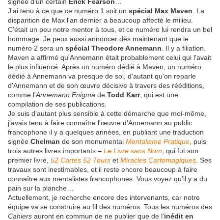
signée d'un certain
Erick Fearson
…
J'ai tenu à ce que ce numéro 1 soit un
spécial Max Maven
. La
disparition de Max l'an dernier a beaucoup affecté le milieu.
C'était un peu notre mentor à tous, et ce numéro lui rendra un bel
hommage. Je peux aussi annoncer dès maintenant que le
numéro 2 sera un
spécial Theodore Annemann
. Il y a filiation.
Maven a affirmé qu'Annemann était probablement celui qui l'avait
le plus influencé. Après un numéro dédié à Maven, un numéro
dédié à Annemann va presque de soi, d'autant qu'on reparle
d'Annemann et de son œuvre décisive à travers des rééditions,
comme l'
Annemann Enigma
de
Todd Karr
, qui est une
compilation de ses publications.
Je suis d'autant plus sensible à cette démarche que moi-même,
j'avais tenu à faire connaître l'œuvre d'Annemann au public
francophone il y a quelques années, en publiant une traduction
signée
Chelman
de son monumental
Mentalisme Pratique
, puis
trois autres livres importants –
Le Livre sans Nom
, qui fut son
premier livre,
52 Cartes 52 Tours
et
Miracles Cartomagiques
. Ses
travaux sont inestimables, et il reste encore beaucoup à faire
connaître aux mentalistes francophones. Vous voyez qu'il y a du
pain sur la planche…
Actuellement, je recherche encore des intervenants, car notre
équipe va se construire au fil des numéros. Tous les numéros des
Cahiers
auront en commun de ne publier que de l'
inédit en