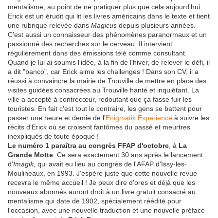
mentalisme, au point de ne pratiquer plus que cela aujourd'hui.
Erick est un érudit qui lit les livres américains dans le texte et tient
une rubrique relevée dans
Magicus
depuis plusieurs années.
C'est aussi un connaisseur des phénomènes paranormaux et un
passionné des recherches sur le cerveau. Il intervient
régulièrement dans des émissions télé comme consultant.
Quand je lui ai soumis l'idée, à la fin de l'hiver, de relever le défi, il
a dit "banco", car Erick aime les challenges ! Dans son CV, il a
réussi à convaincre la mairie de Trouville de mettre en place des
visites guidées consacrées au Trouville hanté et inquiétant. La
ville a accepté à contrecœur, redoutant que ça fasse fuir les
touristes. En fait c'est tout le contraire, les gens se battent pour
passer une heure et demie de l'
Enigmatik Experience
à suivre les
récits d'Erick où se croisent fantômes du passé et meurtres
inexpliqués de toute époque !
Le numéro 1 paraîtra au congrès FFAP d'octobre
, à
La
Grande Motte
. Ce sera exactement 30 ans après le lancement
d'
Imagik,
qui avait eu lieu au congrès de l'AFAP d'Issy-les-
Moulineaux, en 1993. J'espère juste que cette nouvelle revue
recevra le même accueil ! Je peux dire d'ores et déjà que les
nouveaux abonnés auront droit à un livre gratuit consacré au
mentalisme qui date de 1902, spécialement réédité pour
l'occasion, avec une nouvelle traduction et une nouvelle préface