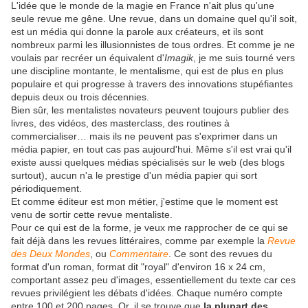
L'idée que le monde de la magie en France n'ait plus qu'une
seule revue me gêne. Une revue, dans un domaine quel qu'il soit,
est un média qui donne la parole aux créateurs, et ils sont
nombreux parmi les illusionnistes de tous ordres. Et comme je ne
voulais par recréer un équivalent d'
Imagik
, je me suis tourné vers
une discipline montante, le mentalisme, qui est de plus en plus
populaire et qui progresse à travers des innovations stupéfiantes
depuis deux ou trois décennies.
Bien sûr, les mentalistes novateurs peuvent toujours publier des
livres, des vidéos, des masterclass, des routines à
commercialiser… mais ils ne peuvent pas s'exprimer dans un
média papier, en tout cas pas aujourd'hui. Même s'il est vrai qu'il
existe aussi quelques médias spécialisés sur le web (des blogs
surtout), aucun n'a le prestige d'un média papier qui sort
périodiquement.
Et comme éditeur est mon métier, j'estime que le moment est
venu de sortir cette revue mentaliste.
Pour ce qui est de la forme, je veux me rapprocher de ce qui se
fait déjà dans les revues littéraires, comme par exemple la
Revue
des Deux Mondes
, ou
Commentaire
. Ce sont des revues du
format d'un roman, format dit "royal" d'environ 16 x 24 cm,
comportant assez peu d'images, essentiellement du texte car ces
revues privilégient les débats d'idées. Chaque numéro compte
entre 100 et 200 pages. Or, il se trouve que
la plupart des