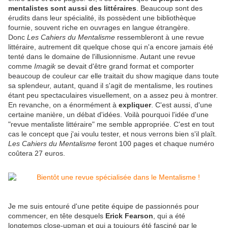
mentalistes sont aussi des littéraires
. Beaucoup sont des
érudits dans leur spécialité, ils possèdent une bibliothèque
fournie, souvent riche en ouvrages en langue étrangère.
Donc
Les Cahiers du Mentalisme
ressembleront à une revue
littéraire, autrement dit quelque chose qui n'a encore jamais été
tenté dans le domaine de l'illusionnisme. Autant une revue
comme
Imagik
se devait d'être grand format et comporter
beaucoup de couleur car elle traitait du show magique dans toute
sa splendeur, autant, quand il s'agit de mentalisme, les routines
étant peu spectaculaires visuellement, on a assez peu à montrer.
En revanche, on a énormément à
expliquer
. C'est aussi, d'une
certaine manière, un débat d'idées. Voilà pourquoi l'idée d'une
"revue mentaliste littéraire" me semble appropriée. C'est en tout
cas le concept que j'ai voulu tester, et nous verrons bien s'il plaît.
Les Cahiers du Mentalisme
feront 100 pages et chaque numéro
coûtera 27 euros.
Je me suis entouré d'une petite équipe de passionnés pour
commencer, en tête desquels
Erick Fearson
, qui a été
longtemps close-upman et qui a toujours été fasciné par le