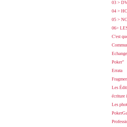
03 > D
04 > 
05 > 
06> L
C'est qu
Communi
Echange 
Poker"
Errata
Fragment
Les Édit
écriture 
Les pho
PokerGag
Professi