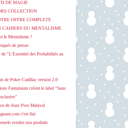
VD DE MAGIE
HORS COLLECTION
NOTRE OFFRE COMPLETE
ES CAHIERS DU MENTALISME
oi le Mentalisme ?
qués de presse
de "L'Essentiel des Probabilités au
s de Poker Cadillac version 2.0
ions Fantaisium créent le label "Sans
inclusive"
tos de Jean-Yves Malaval
nant.com c'est fini
onnels vendez nos produits